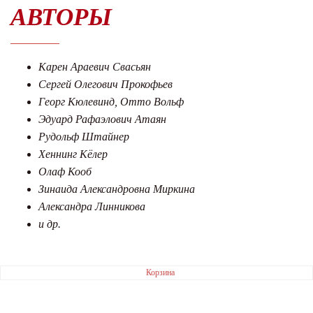
АВТОРЫ
Карен Араевич Свасьян
Сергей Олегович Прокофьев
Георг Кюлевинд, Отто Вольф
Эдуард Рафаэлович Атаян
Рудольф Штайнер
Хеннинг Кёлер
Олаф Кооб
Зинаида Александровна Миркина
Александра Линникова
и др.
Корзина