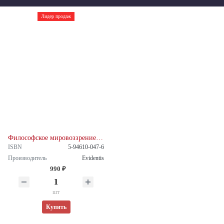
Лидер продаж
Философское мировоззрение Гете
ISBN
5-94610-047-6
Производитель
Evidentis
990 ₽
шт
Купить